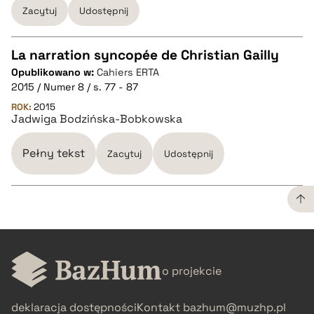
Zacytuj
Udostępnij
La narration syncopée de Christian Gailly
Opublikowano w:
Cahiers ERTA
CZYSTY TEKST
2015 / Numer 8 / s. 77 - 87
ROK:
2015
Jadwiga Bodzińska-Bobkowska
pobierz cytat
Pełny tekst
Zacytuj
Udostępnij
BIBTEX
pobierz cytat
CZYSTY TEKST
o projekcie
pobierz cytat
deklaracja dostępności
Kontakt
bazhum@muzhp.pl