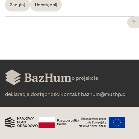
Zacytuj
Udostępnij
CZYSTY TEKST
pobierz cytat
BIBTEX
o projekcie
pobierz cytat
deklaracja dostępności
Kontakt
bazhum@muzhp.pl