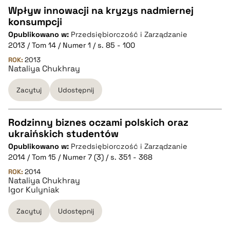
Wpływ innowacji na kryzys nadmiernej
konsumpcji
CZYSTY TEKST
Opublikowano w:
Przedsiębiorczość i Zarządzanie
2013 / Tom 14 / Numer 1 / s. 85 - 100
pobierz cytat
ROK:
2013
Nataliya Chukhray
Zacytuj
Udostępnij
BIBTEX
pobierz cytat
Rodzinny biznes oczami polskich oraz
ukraińskich studentów
CZYSTY TEKST
Opublikowano w:
Przedsiębiorczość i Zarządzanie
2014 / Tom 15 / Numer 7 (3) / s. 351 - 368
pobierz cytat
ROK:
2014
Nataliya Chukhray
Igor Kulyniak
BIBTEX
Zacytuj
Udostępnij