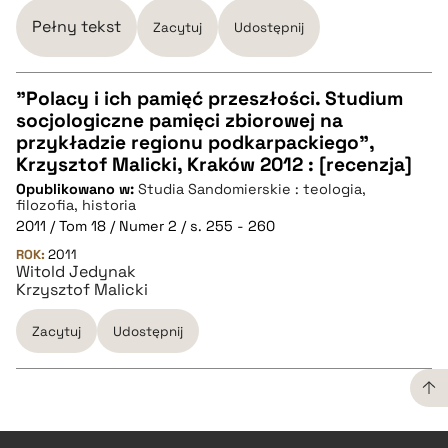
Pełny tekst
Zacytuj
Udostępnij
"Polacy i ich pamięć przeszłości. Studium
socjologiczne pamięci zbiorowej na
CZYSTY TEKST
przykładzie regionu podkarpackiego",
Krzysztof Malicki, Kraków 2012 : [recenzja]
Opublikowano w:
Studia Sandomierskie : teologia,
pobierz cytat
filozofia, historia
2011 / Tom 18 / Numer 2 / s. 255 - 260
ROK:
BIBTEX
2011
Witold Jedynak
Krzysztof Malicki
pobierz cytat
Zacytuj
Udostępnij
CZYSTY TEKST