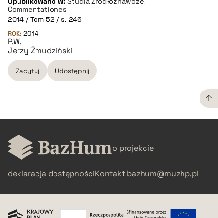
Opublikowano w:
Studia Źródłoznawcze.
Commentationes
2014 / Tom 52 / s. 246
ROK:
2014
P.W.
Jerzy Żmudziński
Zacytuj
Udostępnij
CZYSTY TEKST
o projekcie
pobierz cytat
deklaracja dostępności
Kontakt
bazhum@muzhp.pl
BIBTEX
pobierz cytat