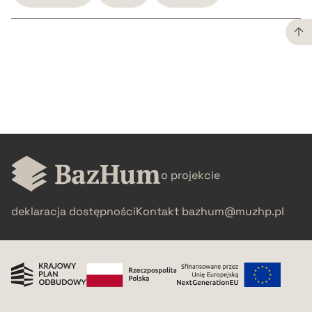
CZYSTY TEKST
pobierz cytat
BIBTEX
o projekcie
pobierz cytat
deklaracja dostępności
Kontakt
bazhum@muzhp.pl