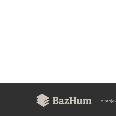
CZYSTY TEKST
BIBTEX
o proje