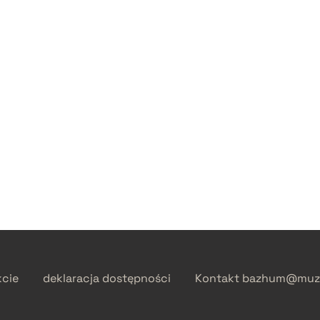
kcie
deklaracja dostępności
Kontakt
bazhum@muzh