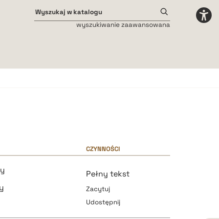
wyszukiwanie zaawansowana
Odstępy międzyliterowe
małe
średnie
duże
CZYNNOŚCI
ey
Pełny tekst
y
Zacytuj
Udostępnij