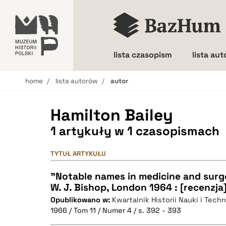
lista czasopism
lista au
home
lista autorów
autor
Wielkość liter
Hamilton Bailey
1 artykuły w 1 czasopismach
TYTUŁ ARTYKUŁU
"Notable names in medicine and surge
W. J. Bishop, London 1964 : [recenzja
Opublikowano w:
Kwartalnik Historii Nauki i Techn
1966 / Tom 11 / Numer 4 / s. 392 - 393