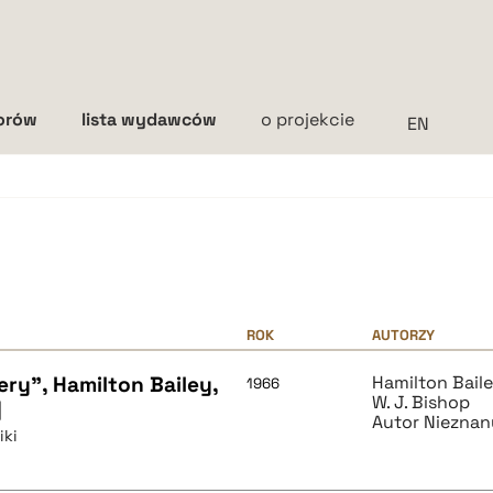
torów
lista wydawców
o projekcie
Interlinia
mała
średnia
duża
ROK
AUTORZY
ry", Hamilton Bailey,
Hamilton Bail
1966
W. J. Bishop
]
Autor Nieznan
iki