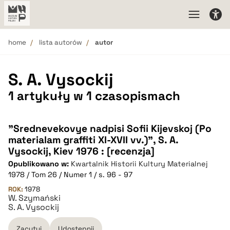
home
lista autorów
autor
S. A. Vysockij
1 artykuły w 1 czasopismach
"Srednevekovye nadpisi Sofii Kijevskoj (Po
materialam graffiti XI-XVII vv.)", S. A.
Vysockij, Kiev 1976 : [recenzja]
Opublikowano w:
Kwartalnik Historii Kultury Materialnej
1978 / Tom 26 / Numer 1 / s. 96 - 97
ROK:
1978
W. Szymański
S. A. Vysockij
Zacytuj
Udostępnij