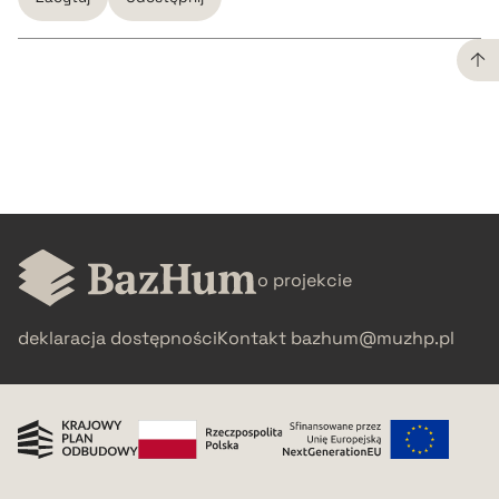
CZYSTY TEKST
pobierz cytat
BIBTEX
o projekcie
pobierz cytat
deklaracja dostępności
Kontakt
bazhum@muzhp.pl