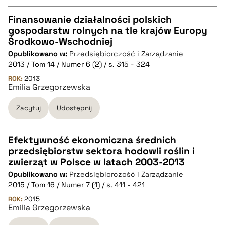
Finansowanie działalności polskich
gospodarstw rolnych na tle krajów Europy
CZYSTY TEKST
Środkowo-Wschodniej
Opublikowano w:
Przedsiębiorczość i Zarządzanie
2013 / Tom 14 / Numer 6 (2) / s. 315 - 324
pobierz cytat
ROK:
2013
Emilia Grzegorzewska
BIBTEX
Zacytuj
Udostępnij
pobierz cytat
Efektywność ekonomiczna średnich
przedsiębiorstw sektora hodowli roślin i
CZYSTY TEKST
zwierząt w Polsce w latach 2003-2013
Opublikowano w:
Przedsiębiorczość i Zarządzanie
2015 / Tom 16 / Numer 7 (1) / s. 411 - 421
pobierz cytat
ROK:
2015
Emilia Grzegorzewska
BIBTEX