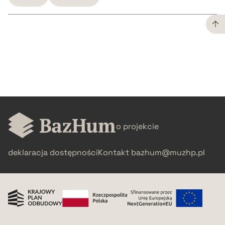
CZYSTY TEKST
pobierz cytat
BIBTEX
o projekcie
pobierz cytat
deklaracja dostępności
Kontakt
bazhum@muzhp.pl