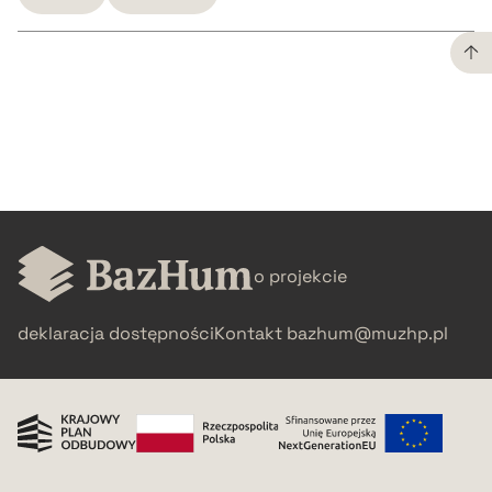
CZYSTY TEKST
pobierz cytat
BIBTEX
o projekcie
pobierz cytat
deklaracja dostępności
Kontakt
bazhum@muzhp.pl