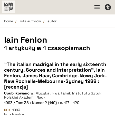
home
lista autorów
autor
Iain Fenlon
1 artykuły w 1 czasopismach
"The italian madrigal in the early sixteenth
century. Sources and interpretation", Iain
Fenlon, James Haar, Cambridge-Nowy Jork-
New Rochelle-Melbourne-Sydney 1988 :
[recenzja]
Opublikowano w:
Muzyka : kwartalnik Instytutu Sztuki
Polskiej Akademii Nauk
1993 / Tom 38 / Numer 2 (149) / s. 117 - 120
ROK:
1993
Iain Fenlon