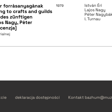
r forràsanyagànak
István Éri
1979
Lajos Nagy
ng to crafts and guilds
Pèter Nagybà
 des zünftigen
I. Turnau
os Nagy, Pèter
cenzja]
ialnej
kcie
deklaracja dostępności
Kontakt
bazhum@muzh