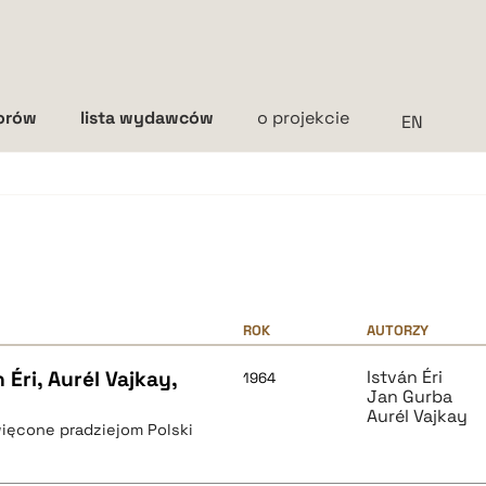
torów
lista wydawców
o projekcie
Interlinia
mała
średnia
duża
ROK
AUTORZY
Éri, Aurél Vajkay,
István Éri
1964
Jan Gurba
Aurél Vajkay
ięcone pradziejom Polski