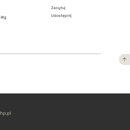
Zacytuj
Udostępnij
kay
pobierz cytat
pobierz cytat
pobierz cytat
p.pl
pobierz cytat