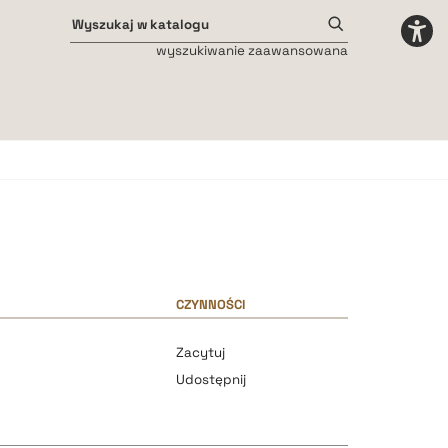
wyszukiwanie zaawansowana
Odstępy międzyliterowe
małe
średnie
duże
CZYNNOŚCI
Zacytuj
Udostępnij