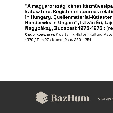
"A magyarországi cèhes kèzmüvesipa
katasztere. Register of sources relati
in Hungary. Quellenmaterial-Kataster
CZYSTY TEKST
Handerwks in Ungarn", Istvàn Èri, Laj
Nagybàkay, Budapest 1975-1976 : [re
Opublikowano w:
Kwartalnik Historii Kultury Mater
1979 / Tom 27 / Numer 2 / s. 250 - 251
BIBTEX
CZYSTY TEKST
BIBTEX
o proje