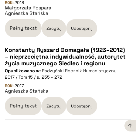
ROK:
2018
Małgorzata Rospara
Agnieszka Stańska
Pełny tekst
Zacytuj
Udostępnij
Konstanty Ryszard Domagała (1923–2012)
– nieprzeciętna indywidualność, autorytet
CZYSTY TEKST
życia muzycznego Siedlec i regionu
Opublikowano w:
Radzyński Rocznik Humanistyczny
2017 / Tom 15 / s. 255 - 272
pobierz cytat
ROK:
2017
Agnieszka Stańska
BIBTEX
Pełny tekst
Zacytuj
Udostępnij
pobierz cytat