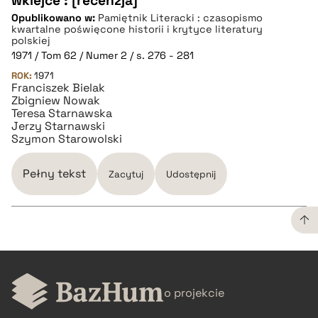
wklejce : [recenzja]
Opublikowano w:
Pamiętnik Literacki : czasopismo
kwartalne poświęcone historii i krytyce literatury
polskiej
1971 / Tom 62 / Numer 2 / s. 276 - 281
ROK:
1971
Franciszek Bielak
Zbigniew Nowak
Teresa Starnawska
Jerzy Starnawski
Szymon Starowolski
Pełny tekst
Zacytuj
Udostępnij
CZYSTY TEKST
o projekcie
pobierz cytat