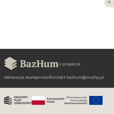
CZYSTY TEKST
pobierz cytat
BIBTEX
pobierz cytat
o projekcie
deklaracja dostępności
Kontakt
bazhum@muzhp.pl