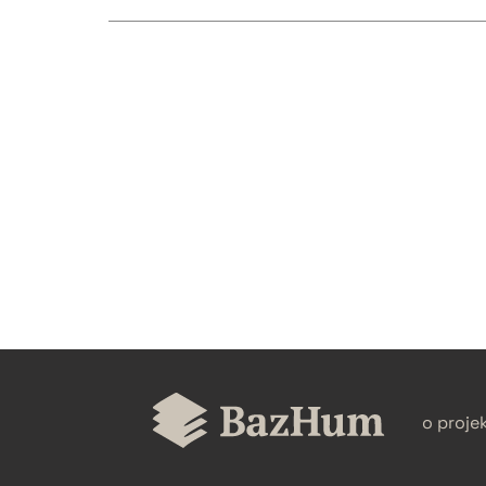
CZYSTY TEKST
BIBTEX
o proje