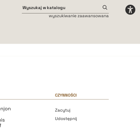
wyszukiwanie zaawansowana
Odstępy międzyliterowe
małe
średnie
duże
CZYNNOŚCI
injon
Zacytuj
Udostępnij
is
f