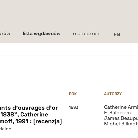
torów
lista wydawców
o projekcie
Interlinia
mała
średnia
duża
ROK
AUTORZY
ants d'ouvrages d'or
Catherine Arm
1993
E. Balcerzak
8-1838", Catherine
James Beaupu
off, 1991 : [recenzja]
Michel Bilimof
ialnej