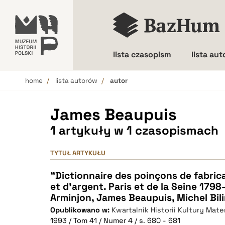
lista czasopism
lista au
home
lista autorów
autor
Wielkość liter
James Beaupuis
1 artykuły w 1 czasopismach
TYTUŁ ARTYKUŁU
"Dictionnaire des poinçons de fabric
et d'argent. Paris et de la Seine 179
Arminjon, James Beaupuis, Michel Bilim
Opublikowano w:
Kwartalnik Historii Kultury Mater
1993 / Tom 41 / Numer 4 / s. 680 - 681