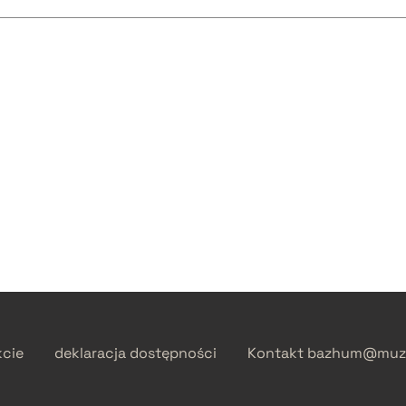
kcie
deklaracja dostępności
Kontakt
bazhum@muzh