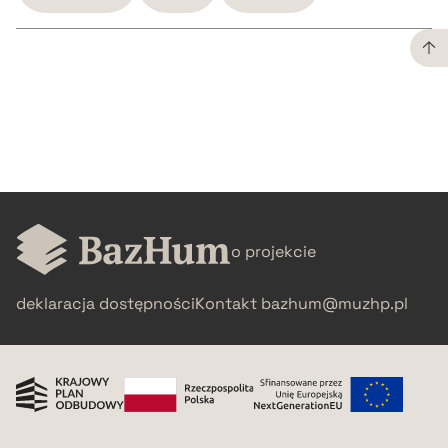
CZYSTY TEKST
pobierz cytat
BIBTEX
o projekcie
pobierz cytat
deklaracja dostępności
Kontakt
bazhum@muzhp.pl