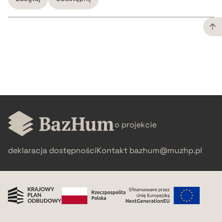
CZYSTY TEKST
pobierz cytat
BIBTEX
o projekcie
pobierz cytat
deklaracja dostępności
Kontakt
bazhum@muzhp.pl