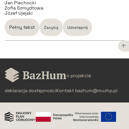
Jan Piechocki
Zofia Szmydtowa
Józef Ujejski
Pełny tekst
Zacytuj
Udostępnij
CZYSTY TEKST
o projekcie
pobierz cytat
deklaracja dostępności
Kontakt
bazhum@muzhp.pl
BIBTEX
pobierz cytat