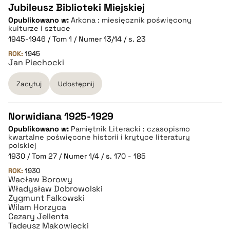
Jubileusz Biblioteki Miejskiej
Opublikowano w:
Arkona : miesięcznik poświęcony
CZYSTY TEKST
kulturze i sztuce
1945-1946 / Tom 1 / Numer 13/14 / s. 23
ROK:
1945
pobierz cytat
Jan Piechocki
Zacytuj
Udostępnij
BIBTEX
Norwidiana 1925-1929
pobierz cytat
Opublikowano w:
Pamiętnik Literacki : czasopismo
CZYSTY TEKST
kwartalne poświęcone historii i krytyce literatury
polskiej
1930 / Tom 27 / Numer 1/4 / s. 170 - 185
pobierz cytat
ROK:
1930
Wacław Borowy
Władysław Dobrowolski
BIBTEX
Zygmunt Falkowski
Wilam Horzyca
Cezary Jellenta
Tadeusz Makowiecki
pobierz cytat