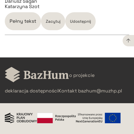
Dariusz Sagan
Katarzyna Szot
Pełny tekst
Zacytuj
Udostępnij
CZYSTY TEKST
pobierz cytat
o projekcie
BIBTEX
deklaracja dostępności
Kontakt
bazhum@muzhp.pl
pobierz cytat