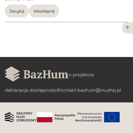
Zacytuj
Udostępnij
CZYSTY TEKST
pobierz cytat
o projekcie
BIBTEX
deklaracja dostępności
Kontakt
bazhum@muzhp.pl
pobierz cytat