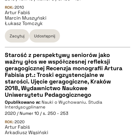
ROK:
2010
BIBTEX
Artur Fabiś
Marcin Muszyński
Łukasz Tomczyk
pobierz cytat
Zacytuj
Udostępnij
Starość z perspektywy seniorów jako
ważny głos we współczesnej refleksji
CZYSTY TEKST
geragogicznej Recenzja monografii Artura
Fabisia pt.: Troski egzystencjalne w
starości. Ujęcie geragogiczne, Kraków
pobierz cytat
2018, Wydawnictwo Naukowe
Uniwersytetu Pedagogicznego
Opublikowano w:
BIBTEX
Nauki o Wychowaniu. Studia
Interdyscyplinarne
2020 / Numer 10 / s. 250 - 253
pobierz cytat
ROK:
2020
Artur Fabiś
Arkadiusz Wąsiński