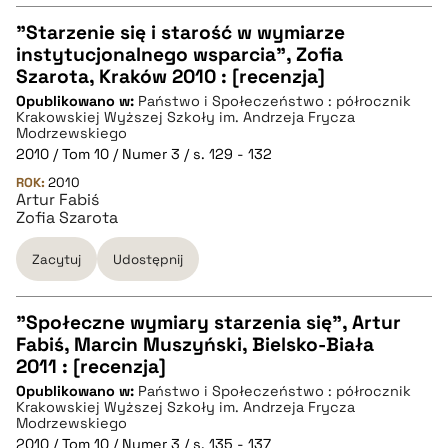
"Starzenie się i starość w wymiarze
instytucjonalnego wsparcia", Zofia
CZYSTY TEKST
Szarota, Kraków 2010 : [recenzja]
Opublikowano w:
Państwo i Społeczeństwo : półrocznik
Krakowskiej Wyższej Szkoły im. Andrzeja Frycza
pobierz cytat
Modrzewskiego
2010 / Tom 10 / Numer 3 / s. 129 - 132
ROK:
2010
BIBTEX
Artur Fabiś
Zofia Szarota
pobierz cytat
Zacytuj
Udostępnij
"Społeczne wymiary starzenia się", Artur
Fabiś, Marcin Muszyński, Bielsko-Biała
CZYSTY TEKST
2011 : [recenzja]
Opublikowano w:
Państwo i Społeczeństwo : półrocznik
Krakowskiej Wyższej Szkoły im. Andrzeja Frycza
pobierz cytat
Modrzewskiego
2010 / Tom 10 / Numer 3 / s. 135 - 137