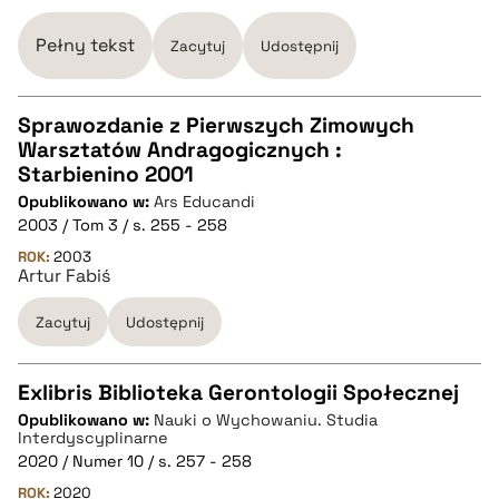
Pełny tekst
Zacytuj
Udostępnij
Sprawozdanie z Pierwszych Zimowych
Warsztatów Andragogicznych :
CZYSTY TEKST
Starbienino 2001
Opublikowano w:
Ars Educandi
2003 / Tom 3 / s. 255 - 258
pobierz cytat
ROK:
2003
Artur Fabiś
BIBTEX
Zacytuj
Udostępnij
pobierz cytat
Exlibris Biblioteka Gerontologii Społecznej
Opublikowano w:
Nauki o Wychowaniu. Studia
CZYSTY TEKST
Interdyscyplinarne
2020 / Numer 10 / s. 257 - 258
ROK:
2020