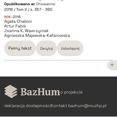
Opublikowano w:
Chowanna
pobierz cytat
2016 / Tom 2 / s. 357 - 360
ROK:
2016
Agata Chabior
BIBTEX
Artur Fabiś
Joanna K. Wawrzyniak
Agnieszka Majewska-Kafarowska
pobierz cytat
Pełny tekst
Zacytuj
Udostępnij
CZYSTY TEKST
o projekcie
pobierz cytat
deklaracja dostępności
Kontakt
bazhum@muzhp.pl
BIBTEX