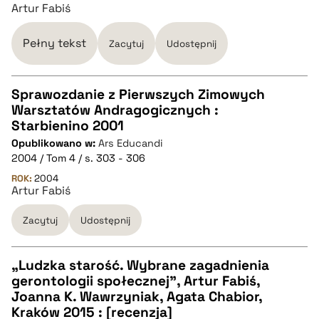
pobierz cytat
Artur Fabiś
Pełny tekst
BIBTEX
Zacytuj
Udostępnij
pobierz cytat
Sprawozdanie z Pierwszych Zimowych
Warsztatów Andragogicznych :
CZYSTY TEKST
Starbienino 2001
Opublikowano w:
Ars Educandi
2004 / Tom 4 / s. 303 - 306
pobierz cytat
ROK:
2004
Artur Fabiś
BIBTEX
Zacytuj
Udostępnij
pobierz cytat
„Ludzka starość. Wybrane zagadnienia
gerontologii społecznej”, Artur Fabiś,
CZYSTY TEKST
Joanna K. Wawrzyniak, Agata Chabior,
Kraków 2015 : [recenzja]