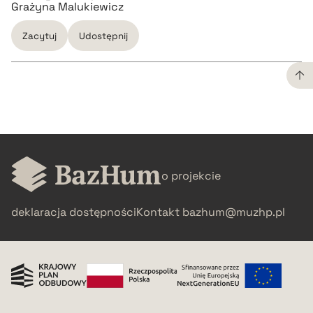
Grażyna Malukiewicz
Zacytuj
Udostępnij
CZYSTY TEKST
pobierz cytat
o projekcie
BIBTEX
deklaracja dostępności
Kontakt
bazhum@muzhp.pl
pobierz cytat