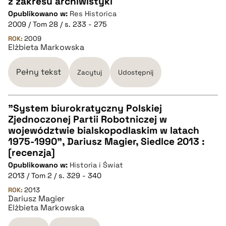
z zakresu archiwistyki
Opublikowano w:
Res Historica
2009 / Tom 28 / s. 233 - 275
pobierz cytat
ROK:
2009
Elżbieta Markowska
BIBTEX
Pełny tekst
Zacytuj
Udostępnij
pobierz cytat
"System biurokratyczny Polskiej
Zjednoczonej Partii Robotniczej w
CZYSTY TEKST
województwie bialskopodlaskim w latach
1975-1990", Dariusz Magier, Siedlce 2013 :
[recenzja]
pobierz cytat
Opublikowano w:
Historia i Świat
2013 / Tom 2 / s. 329 - 340
BIBTEX
ROK:
2013
Dariusz Magier
Elżbieta Markowska
pobierz cytat