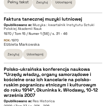
Pełny tekst
Zacytuj
Udostępnij
Faktura tanecznej muzyki lutniowej
Opublikowano w:
Muzyka : kwartalnik Instytutu Sztuki
CZYSTY TEKST
Polskiej Akademii Nauk
1970 / Tom 15 / Numer 1 (56) / s. 31 - 46
ROK:
1970
pobierz cytat
Elżbieta Markowska
Zacytuj
Udostępnij
BIBTEX
Polsko-ukraińska konferencja naukowa
pobierz cytat
"Urzędy władzy, organy samorządowe i
CZYSTY TEKST
kościelne oraz ich kancelarie na polsko-
ruskim pograniczu etniczym i kulturowym
do roku 1914", Okuninka k. Włodawy, 10-12
pobierz cytat
września 2007
Opublikowano w:
Res Historica