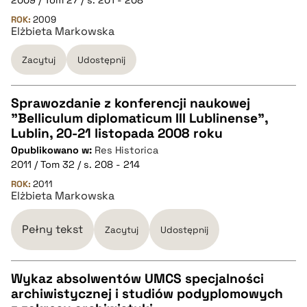
2009 / Tom 27 / s. 201 - 208
BIBTEX
ROK:
2009
Elżbieta Markowska
pobierz cytat
Zacytuj
Udostępnij
Sprawozdanie z konferencji naukowej
"Belliculum diplomaticum III Lublinense",
CZYSTY TEKST
Lublin, 20-21 listopada 2008 roku
Opublikowano w:
Res Historica
2011 / Tom 32 / s. 208 - 214
pobierz cytat
ROK:
2011
Elżbieta Markowska
BIBTEX
Pełny tekst
Zacytuj
Udostępnij
pobierz cytat
Wykaz absolwentów UMCS specjalności
archiwistycznej i studiów podyplomowych
CZYSTY TEKST