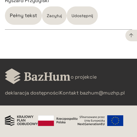
Ryszard Przybylski
Pełny tekst
Zacytuj
Udostępnij
CZYSTY TEKST
pobierz cytat
o projekcie
BIBTEX
deklaracja dostępności
Kontakt
bazhum@muzhp.pl
pobierz cytat