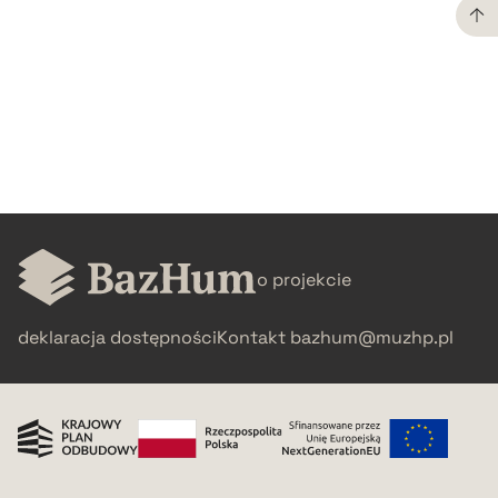
CZYSTY TEKST
pobierz cytat
BIBTEX
pobierz cytat
o projekcie
deklaracja dostępności
Kontakt
bazhum@muzhp.pl