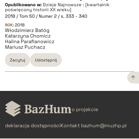
Opublikowano w:
Dzieje Najnowsze : [kwartalnik
pobierz cytat
poświęcony historii XX wieku]
2018 / Tom 50 / Numer 2 / s. 333 - 340
ROK:
BIBTEX
2018
Włodzimierz Batóg
Katarzyna Chomicz
Halina Parafianowicz
pobierz cytat
Mariusz Puchacz
Zacytuj
Udostępnij
CZYSTY TEKST
o projekcie
pobierz cytat
deklaracja dostępności
Kontakt
bazhum@muzhp.pl
BIBTEX