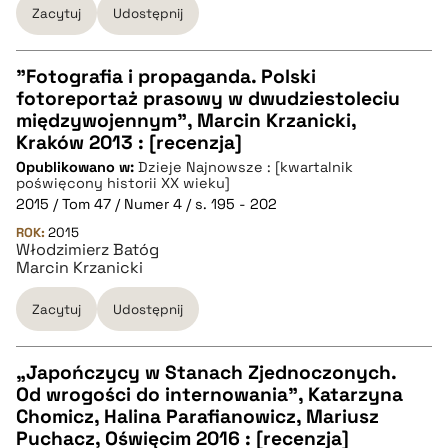
Zacytuj
Udostępnij
"Fotografia i propaganda. Polski
fotoreportaż prasowy w dwudziestoleciu
CZYSTY TEKST
międzywojennym", Marcin Krzanicki,
Kraków 2013 : [recenzja]
Opublikowano w:
Dzieje Najnowsze : [kwartalnik
pobierz cytat
poświęcony historii XX wieku]
2015 / Tom 47 / Numer 4 / s. 195 - 202
ROK:
BIBTEX
2015
Włodzimierz Batóg
Marcin Krzanicki
pobierz cytat
Zacytuj
Udostępnij
„Japończycy w Stanach Zjednoczonych.
Od wrogości do internowania”, Katarzyna
CZYSTY TEKST
Chomicz, Halina Parafianowicz, Mariusz
Puchacz, Oświęcim 2016 : [recenzja]