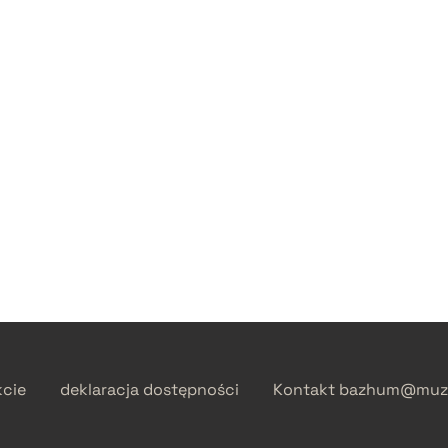
kcie
deklaracja dostępności
Kontakt
bazhum@muzh