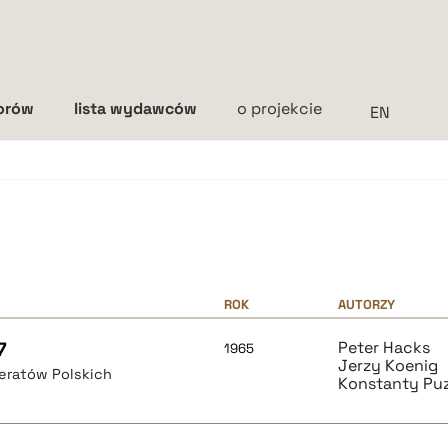
torów
lista wydawców
o projekcie
Interlinia
mała
średnia
duża
ROK
AUTORZY
7
Peter Hacks
1965
Jerzy Koenig
teratów Polskich
Konstanty Pu