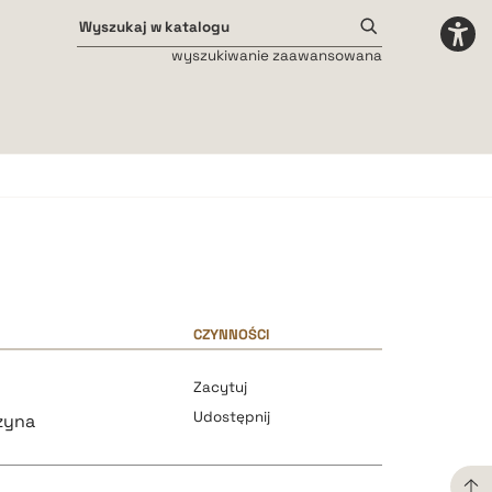
wyszukiwanie zaawansowana
Odstępy międzyliterowe
małe
średnie
duże
CZYNNOŚCI
Zacytuj
Udostępnij
zyna