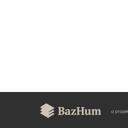
CZYSTY TEKST
BIBTEX
o proje