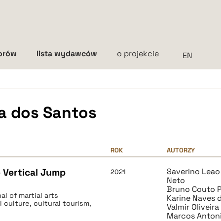
torów
lista wydawców
o projekcie
Interlinia
mała
średnia
duża
a dos Santos
ROK
AUTORZY
e Vertical Jump
Saverino Leao
2021
Neto
Bruno Couto 
al of martial arts
Karine Naves d
 culture, cultural tourism,
Valmir Oliveira 
Marcos Antoni