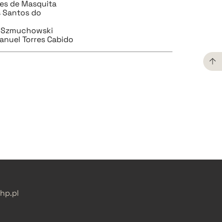
es de Masquita
s Santos do
i Szmuchowski
anuel Torres Cabido
pobierz cytat
pobierz cytat
p.pl