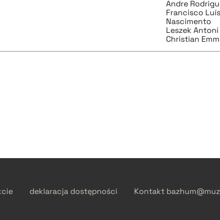
Andre Rodrigu
Francisco Luí
Nascimento
Leszek Anton
Christian Emm
kcie
deklaracja dostępności
Kontakt
bazhum@muzh