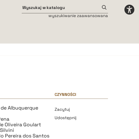
wyszukiwanie zaawansowana
Odstępy międzyliterowe
małe
średnie
duże
CZYNNOŚCI
 de Albuquerque
Zacytuj
Udostępnij
Pena
e Oliveira Goulart
Silvini
o Pereira dos Santos