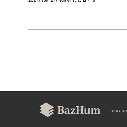
2021 / Tom 21 / Numer 1 / s. 12 - 18
CZYSTY TEKST
BIBTEX
o proje