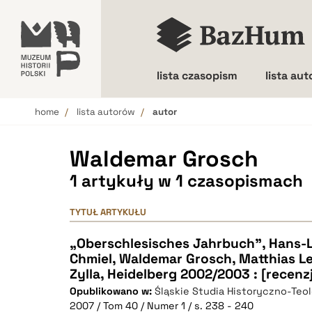
lista czasopism
lista au
home
lista autorów
autor
Wielkość liter
Waldemar Grosch
1 artykuły w 1 czasopismach
TYTUŁ ARTYKUŁU
„Oberschlesisches Jahrbuch”, Hans-L
Chmiel, Waldemar Grosch, Matthias L
Zylla, Heidelberg 2002/2003 : [recenz
Opublikowano w:
Śląskie Studia Historyczno-Teo
2007 / Tom 40 / Numer 1 / s. 238 - 240