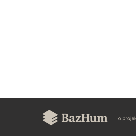
CZYSTY TEKST
BIBTEX
o proje