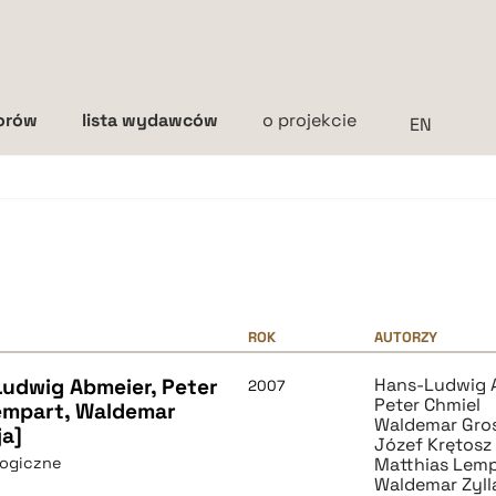
torów
lista wydawców
o projekcie
Interlinia
mała
średnia
duża
ROK
AUTORZY
udwig Abmeier, Peter
Hans-Ludwig 
2007
Peter Chmiel
empart, Waldemar
Waldemar Gro
ja]
Józef Krętosz
logiczne
Matthias Lem
Waldemar Zyll