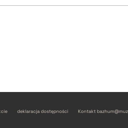
kcie
deklaracja dostępności
Kontakt
bazhum@muzh