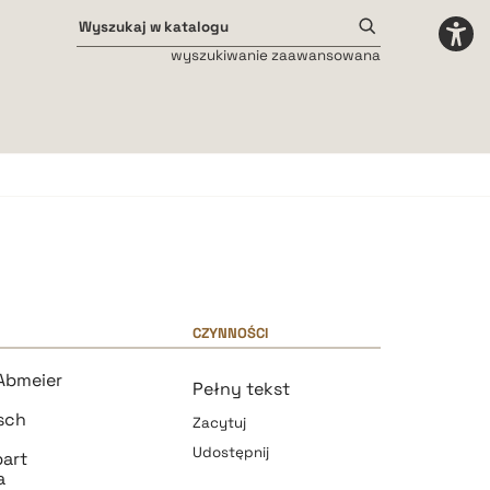
wyszukiwanie zaawansowana
Odstępy międzyliterowe
małe
średnie
duże
CZYNNOŚCI
Abmeier
Pełny tekst
sch
Zacytuj
Udostępnij
part
a