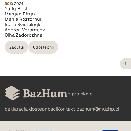
ROK:
2021
Yuriy Briskin
Maryan Pityn
Mariia Roztorhui
Iryna Svistelnyk
Andrey Vorontsov
Olha Zadorozhna
Zacytuj
Udostępnij
CZYSTY TEKST
o projekcie
pobierz cytat
deklaracja dostępności
Kontakt
bazhum@muzhp.pl
BIBTEX
pobierz cytat