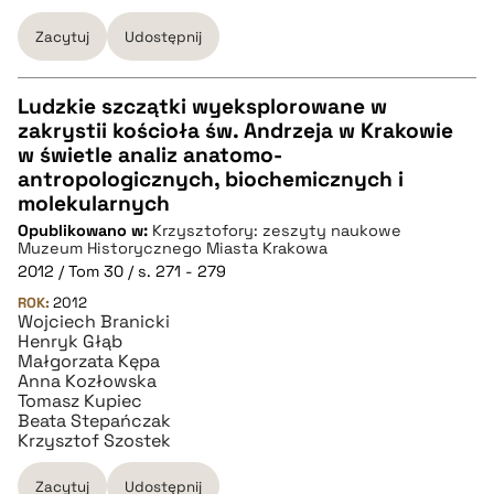
Zacytuj
Udostępnij
Ludzkie szczątki wyeksplorowane w
zakrystii kościoła św. Andrzeja w Krakowie
CZYSTY TEKST
w świetle analiz anatomo-
antropologicznych, biochemicznych i
molekularnych
pobierz cytat
Opublikowano w:
Krzysztofory: zeszyty naukowe
Muzeum Historycznego Miasta Krakowa
2012 / Tom 30 / s. 271 - 279
BIBTEX
ROK:
2012
Wojciech Branicki
Henryk Głąb
pobierz cytat
Małgorzata Kępa
Anna Kozłowska
Tomasz Kupiec
Beata Stepańczak
Krzysztof Szostek
Zacytuj
Udostępnij