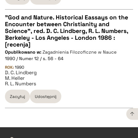
"God and Nature. Historical Eassays on the
Encounter between Christianity and
CZYSTY TEKST
Science", red. D. C. Lindberg, R. L. Numbers,
Berkeley - Los Angeles - London 1986 :
[recenja]
pobierz cytat
Opublikowano w:
Zagadnienia Filozoficzne w Nauce
1990 / Numer 12 / s. 56 - 64
BIBTEX
ROK:
1990
D. C. Lindberg
M. Heller
R. L. Numbers
pobierz cytat
Zacytuj
Udostępnij
CZYSTY TEKST