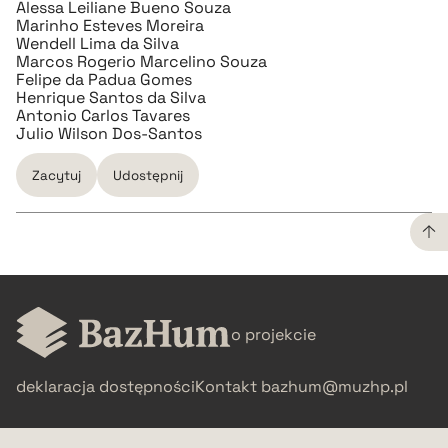
Alessa Leiliane Bueno Souza
Marinho Esteves Moreira
Wendell Lima da Silva
Marcos Rogerio Marcelino Souza
Felipe da Padua Gomes
Henrique Santos da Silva
Antonio Carlos Tavares
Julio Wilson Dos-Santos
Zacytuj
Udostępnij
CZYSTY TEKST
o projekcie
pobierz cytat
deklaracja dostępności
Kontakt
bazhum@muzhp.pl
BIBTEX