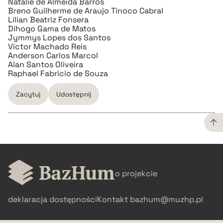
Natalie de Almeida Barros
Breno Guilherme de Araujo Tinoco Cabral
Lilian Beatriz Fonsera
Dihogo Gama de Matos
Jymmys Lopes dos Santos
Victor Machado Reis
Anderson Carlos Marcol
Alan Santos Oliveira
Raphael Fabricio de Souza
Zacytuj
Udostępnij
CZYSTY TEKST
o projekcie
pobierz cytat
deklaracja dostępności
Kontakt
bazhum@muzhp.pl
BIBTEX