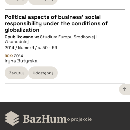
Political aspects of business’ social
responsibility under the conditions of
CZYSTY TEKST
globalization
Opublikowano w:
Studium Europy Środkowej i
Wschodniej
pobierz cytat
2014 / Numer 1 / s. 50 - 59
ROK:
2014
Iryna Butyrska
BIBTEX
Zacytuj
Udostępnij
pobierz cytat
CZYSTY TEKST
o projekcie
pobierz cytat