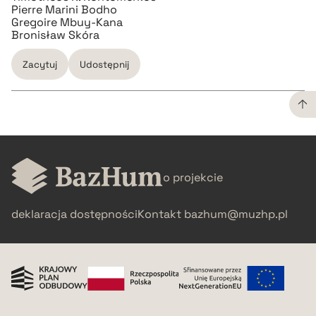
Pierre Marini Bodho
Gregoire Mbuy-Kana
Bronisław Skóra
Zacytuj
Udostępnij
CZYSTY TEKST
o projekcie
pobierz cytat
deklaracja dostępności
Kontakt
bazhum@muzhp.pl
BIBTEX
pobierz cytat