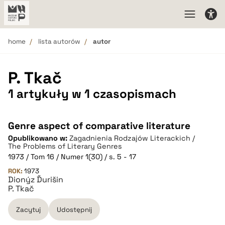
home
lista autorów
autor
P. Tkač
1 artykuły w 1 czasopismach
Genre aspect of comparative literature
Opublikowano w:
Zagadnienia Rodzajów Literackich /
The Problems of Literary Genres
1973 / Tom 16 / Numer 1(30) / s. 5 - 17
ROK:
1973
Dionýz Ďurišin
P. Tkač
Zacytuj
Udostępnij