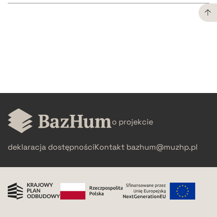
CZYSTY TEKST
pobierz cytat
BIBTEX
pobierz cytat
o projekcie
deklaracja dostępności
Kontakt
bazhum@muzhp.pl