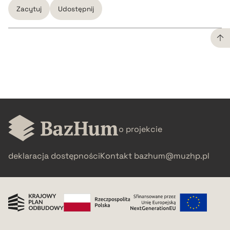
Zacytuj
Udostępnij
CZYSTY TEKST
pobierz cytat
BIBTEX
o projekcie
pobierz cytat
deklaracja dostępności
Kontakt
bazhum@muzhp.pl