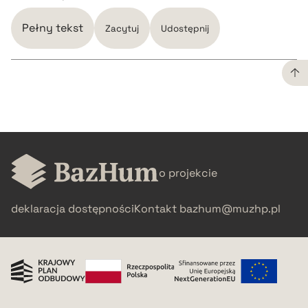
Pełny tekst
Zacytuj
Udostępnij
CZYSTY TEKST
pobierz cytat
o projekcie
BIBTEX
deklaracja dostępności
Kontakt
bazhum@muzhp.pl
pobierz cytat