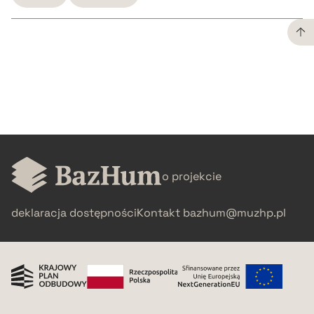
CZYSTY TEKST
pobierz cytat
BIBTEX
o projekcie
pobierz cytat
deklaracja dostępności
Kontakt
bazhum@muzhp.pl