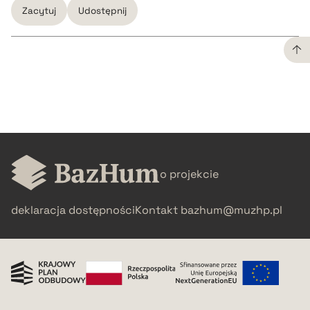
Zacytuj
Udostępnij
CZYSTY TEKST
pobierz cytat
BIBTEX
o projekcie
pobierz cytat
deklaracja dostępności
Kontakt
bazhum@muzhp.pl