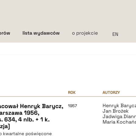
torów
lista wydawców
o projekcie
Interlinia
mała
średnia
duża
ROK
AUTORZY
acował Henryk Barycz,
Henryk Baryc
1957
Jan Brożek
arszawa 1956,
Jadwiga Diann
34, 4 nlb. + 1 k.
Maria Kochań
zja]
mo kwartalne poświęcone