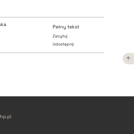
ska
Pełny tekst
Zacytuj
Udostępnij
pobierz cytat
pobierz cytat
pobierz cytat
p.pl
pobierz cytat