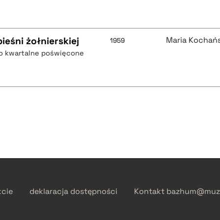
ieśni żołnierskiej
Maria Kochań
1959
mo kwartalne poświęcone
kcie
deklaracja dostępności
Kontakt
bazhum@muzh