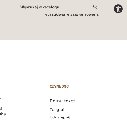
wyszukiwanie zaawansowana
Odstępy międzyliterowe
małe
średnie
duże
CZYNNOŚCI
z
Pełny tekst
i
Zacytuj
ska
Udostępnij