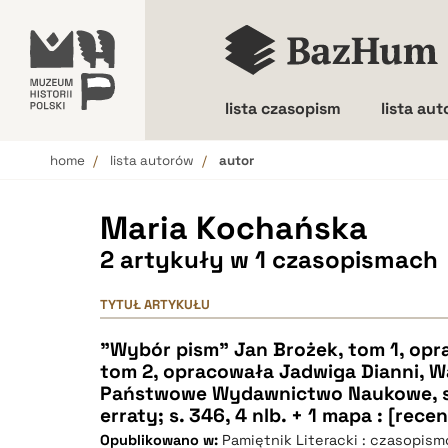
lista czasopism
lista au
home
lista autorów
autor
Wielkość liter
Maria Kochańska
2 artykuły w 1 czasopismach
TYTUŁ ARTYKUŁU
"Wybór pism" Jan Brożek, tom 1, opr
tom 2, opracowała Jadwiga Dianni, W
Państwowe Wydawnictwo Naukowe, s. 6
erraty; s. 346, 4 nlb. + 1 mapa : [recen
Opublikowano w:
Pamiętnik Literacki : czasopis