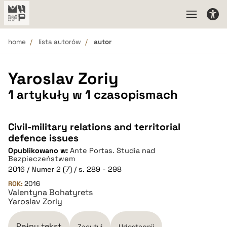
home
lista autorów
autor
Yaroslav Zoriy
1 artykuły w 1 czasopismach
Civil-military relations and territorial
defence issues
Opublikowano w:
Ante Portas. Studia nad
Bezpieczeństwem
2016 / Numer 2 (7) / s. 289 - 298
ROK:
2016
Valentyna Bohatyrets
Yaroslav Zoriy
Pełny tekst
Zacytuj
Udostępnij