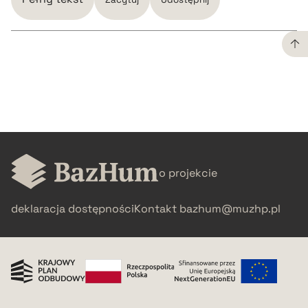
CZYSTY TEKST
pobierz cytat
BIBTEX
o projekcie
pobierz cytat
deklaracja dostępności
Kontakt
bazhum@muzhp.pl