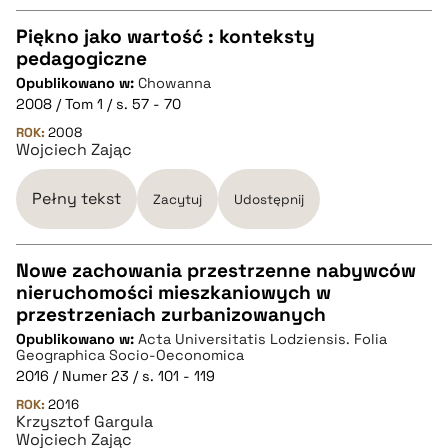
Piękno jako wartość : konteksty
pedagogiczne
CZYSTY TEKST
Opublikowano w:
Chowanna
2008 / Tom 1 / s. 57 - 70
pobierz cytat
ROK:
2008
Wojciech Zając
BIBTEX
Pełny tekst
Zacytuj
Udostępnij
pobierz cytat
Nowe zachowania przestrzenne nabywców
nieruchomości mieszkaniowych w
CZYSTY TEKST
przestrzeniach zurbanizowanych
Opublikowano w:
Acta Universitatis Lodziensis. Folia
Geographica Socio-Oeconomica
pobierz cytat
2016 / Numer 23 / s. 101 - 119
ROK:
2016
Krzysztof Gargula
BIBTEX
Wojciech Zając