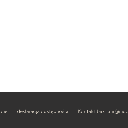
kcie
deklaracja dostępności
Kontakt
bazhum@muzh