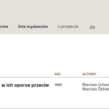
torów
lista wydawców
o projekcie
Interlinia
mała
średnia
duża
ROK
AUTORZY
 w ich oporze przeciw
Wacław Urba
1968
Wacław Žáče