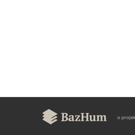
CZYSTY TEKST
BIBTEX
o proje