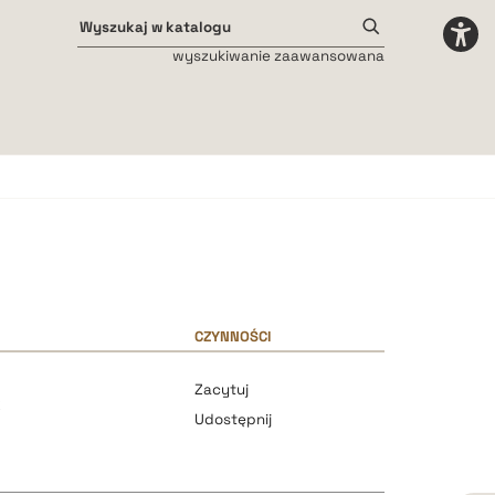
wyszukiwanie zaawansowana
Odstępy międzyliterowe
małe
średnie
duże
CZYNNOŚCI
n
Zacytuj
k
Udostępnij