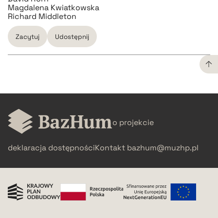
Magdalena Kwiatkowska
Richard Middleton
Zacytuj
Udostępnij
CZYSTY TEKST
pobierz cytat
o projekcie
BIBTEX
deklaracja dostępności
Kontakt
bazhum@muzhp.pl
pobierz cytat