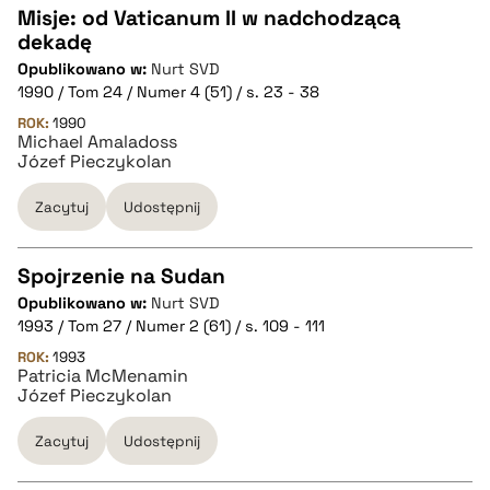
Misje: od Vaticanum II w nadchodzącą
dekadę
CZYSTY TEKST
Opublikowano w:
Nurt SVD
1990 / Tom 24 / Numer 4 (51) / s. 23 - 38
pobierz cytat
ROK:
1990
Michael Amaladoss
Józef Pieczykolan
BIBTEX
Zacytuj
Udostępnij
pobierz cytat
Spojrzenie na Sudan
Opublikowano w:
Nurt SVD
CZYSTY TEKST
1993 / Tom 27 / Numer 2 (61) / s. 109 - 111
ROK:
1993
Patricia McMenamin
pobierz cytat
Józef Pieczykolan
Zacytuj
Udostępnij
BIBTEX