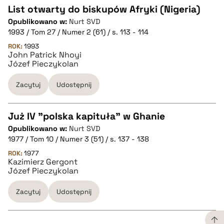
List otwarty do biskupów Afryki (Nigeria)
pobierz cytat
Opublikowano w:
Nurt SVD
CZYSTY TEKST
1993 / Tom 27 / Numer 2 (61) / s. 113 - 114
ROK:
1993
John Patrick Nhoyi
pobierz cytat
Józef Pieczykolan
Zacytuj
Udostępnij
BIBTEX
Już IV "polska kapituła" w Ghanie
pobierz cytat
Opublikowano w:
Nurt SVD
CZYSTY TEKST
1977 / Tom 10 / Numer 3 (51) / s. 137 - 138
ROK:
1977
Kazimierz Gergont
pobierz cytat
Józef Pieczykolan
Zacytuj
Udostępnij
BIBTEX
pobierz cytat