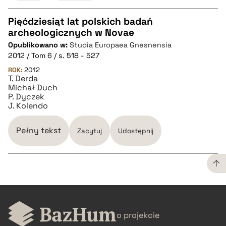
Pięćdziesiąt lat polskich badań
archeologicznych w Novae
CZYSTY TEKST
Opublikowano w:
Studia Europaea Gnesnensia
2012 / Tom 6 / s. 518 - 527
pobierz cytat
ROK:
2012
T. Derda
Michał Duch
P. Dyczek
BIBTEX
J. Kolendo
pobierz cytat
Pełny tekst
Zacytuj
Udostępnij
CZYSTY TEKST
o projekcie
pobierz cytat